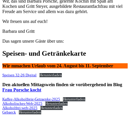
Wir, das sind Barbara Porsche, gelernte Köchin mit Spaß am
Kochen und Gritt Steyer, ausgebildete Restaurantfachfrau mit viel
Freude am Service und allem was dazu gehört.
Wir freuen uns auf euch!
Barbara und Gritt
Das sagen unsere Gäste über uns:
Speisen- und Getränkekarte
Wir mmachen Urlaub vom 24. August bis 11. September
Speisen 32-26 Digital
Herunterladen
Den aktuellen Mittagswein finden sie vorübergehend im Blog
Frau Porsche kocht
Kaffee-Alkoholfreie-Getraenke-2025
Herunterladen
Alkoholisches-Web-2025
Herunterladen
Alkoholfrei-web-2025
Herunterladen
Gebaeck
Herunterladen