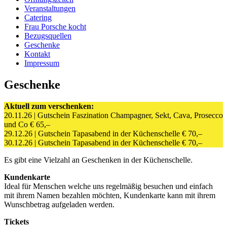
Veranstaltungen
Catering
Frau Porsche kocht
Bezugsquellen
Geschenke
Kontakt
Impressum
Geschenke
Aktuell zum verschenken:
20.11.26 | Gutschein Faszination Champagner, Sekt, Cava, Prosecco
und Co € 65,–
29.12.26 | Gutschein Tapasabend in der Küchenschelle € 70,–
30.12.26 | Gutschein Tapasabend in der Küchenschelle € 70,–
Es gibt eine Vielzahl an Geschenken in der Küchenschelle.
Kundenkarte
Ideal für Menschen welche uns regelmäßig besuchen und einfach
mit ihrem Namen bezahlen möchten, Kundenkarte kann mit ihrem
Wunschbetrag aufgeladen werden.
Tickets