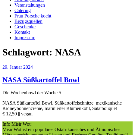
Veranstaltungen
Catering
Frau Porsche kocht
Bezugsquellen
Geschenke
Kontakt
Impressum
Schlagwort:
NASA
Veröffentlicht
29. Januar 2024
am
NASA Süßkartoffel Bowl
Die Wochenbowl der Woche 5
NASA Süßkartoffel Bowl, Süßkartoffelschnitze, mexikanische
Kidneybohnencreme, marinierter Blumenkohl, Salatbouquet
€ 12,50 || vegan
Info Misir Wot:
Misir Wot ist ein populäres Ostafrikansiches und Äthiopisches
Mittagsgericht aus roten Linsen und Berbere-Gewürz. Traditionell