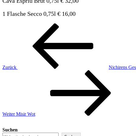
Cava Espriu Brut 0,75l € 32,00
1 Flasche Secco 0,75l € 16,00
Beitragsnavigation
Vorheriger
Beitrag
Zurück
Nichirens Ge
Nächster
Beitrag
Weiter
Misir Wot
Suchen