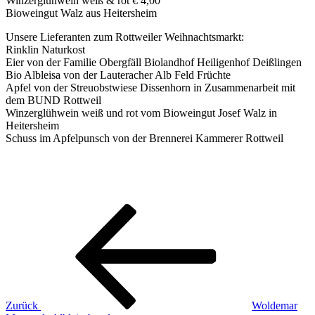
Winzerglühwein weiß & rot € 4,00
Bioweingut Walz aus Heitersheim
Unsere Lieferanten zum Rottweiler Weihnachtsmarkt:
Rinklin Naturkost
Eier von der Familie Obergfäll Biolandhof Heiligenhof Deißlingen
Bio Albleisa von der Lauteracher Alb Feld Früchte
Apfel von der Streuobstwiese Dissenhorn in Zusammenarbeit mit
dem BUND Rottweil
Winzerglühwein weiß und rot vom Bioweingut Josef Walz in
Heitersheim
Schuss im Apfelpunsch von der Brennerei Kammerer Rottweil
Beitragsnavigation
Vorheriger
Beitrag
Zurück
Woldemar