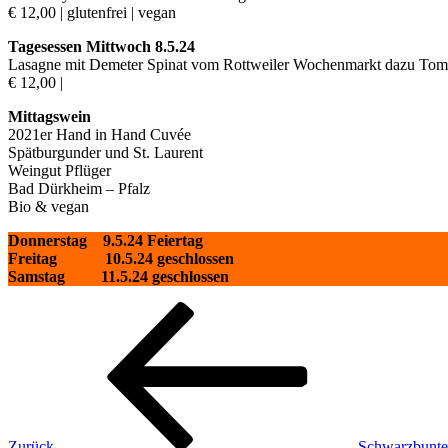
€ 12,00 | glutenfrei | vegan
Tagesessen Mittwoch 8.5.24
Lasagne mit Demeter Spinat vom Rottweiler Wochenmarkt dazu Tom
€ 12,00 |
Mittagswein
2021er Hand in Hand Cuvée
Spätburgunder und St. Laurent
Weingut Pflüger
Bad Dürkheim – Pfalz
Bio & vegan
Donnerstag 9.5.24 Feiertag
Freitag 10.5.24 geschlossen
Samstag 11.5.24 geschlossen
Beitragsnavigation
Vorheriger
Beitrag
Zurück
Schwarzbunt