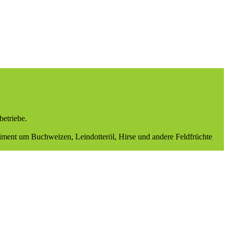
betriebe.
timent um Buchweizen, Leindotteröl, Hirse und andere Feldfrüchte