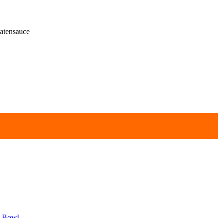
atensauce
e Bowl