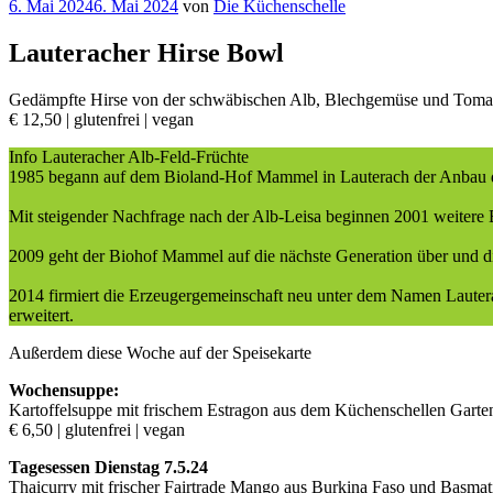
Veröffentlicht
6. Mai 2024
6. Mai 2024
von
Die Küchenschelle
am
Lauteracher Hirse Bowl
Gedämpfte Hirse von der schwäbischen Alb, Blechgemüse und Tomate
€ 12,50 | glutenfrei | vegan
Info Lauteracher Alb-Feld-Früchte
1985 begann auf dem Bioland-Hof Mammel in Lauterach der Anbau de
Mit steigender Nachfrage nach der Alb-Leisa beginnen 2001 weitere
2009 geht der Biohof Mammel auf die nächste Generation über und di
2014 firmiert die Erzeugergemeinschaft neu unter dem Namen Lautera
erweitert.
Außerdem diese Woche auf der Speisekarte
Wochensuppe:
Kartoffelsuppe mit frischem Estragon aus dem Küchenschellen Garte
€ 6,50 | glutenfrei | vegan
Tagesessen Dienstag 7.5.24
Thaicurry mit frischer Fairtrade Mango aus Burkina Faso und Basmati