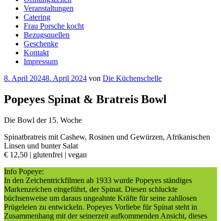
Veranstaltungen
Catering
Frau Porsche kocht
Bezugsquellen
Geschenke
Kontakt
Impressum
Veröffentlicht
8. April 2024
8. April 2024
von
Die Küchenschelle
am
Popeyes Spinat & Bratreis Bowl
Die Bowl der 15. Woche
Spinatbratreis mit Cashew, Rosinen und Gewürzen, Afrikanischen
Linsen und bunter Salat
€ 12,50 | glutenfrei | vegan
Info Popeye:
In den Zeichentrickfilmen ab 1933 wurde Popeyes ständiges
Markenzeichen eingeführt, der Spinat. Diesen schluckte
büchsenweise um daraus ungeahnte Kräfte für seine zahllosen
Prügeleien zu entwickeln. Popeyes Vorliebe für Spinat steht in
Zusammenhang mit der seinerzeit aufkommenden Ansicht, dieses