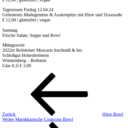
Tagesessen Freitag 12.04.24
Gebratenes Marktgemüse & Austernpilze mit Hirse und Texassoße
€ 12,00 | glutenfrei | vegan
Samstag
Frische Salate, Suppe und Bowl
Mittagswein
2022er Beilsteiner Muscaris fruchtsüß & bio
Schloßgut Hohenbeilstein
Württemberg – Beilstein
Glas 0,1l € 3,00
Beitragsnavigation
Vorheriger
Beitrag
Zurück
Hirse Bowl
Nächster
Weiter
Marokkanische Couscous Bowl
Beitrag