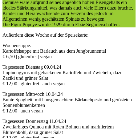
Gemüse wäre aufgrund seines angeblich hohen Eisengehalts ein
ideales Stärkungsmittel, was damals auch viele Eltern dazu brachte,
Kinder und Heranwachsende zum Verzehr des jedoch im
Allgemeinen wenig geschätzten Spinats zu bewegen.
Die Figur Popeye wurde 1929 durch Elzie Segar erschaffen.
Außerdem diese Woche auf der Speisekarte:
Wochensuppe:
Kartoffelsuppe mit Bärlauch aus dem Jungbrunnental
€ 6,50 | glutenfrei | vegan
Tagesessen Dienstag 09.04.24
Lupinengyros mit gebackenen Kartoffeln und Zwiebeln, dazu
Zaziki und grüner Salat
€ 12,00 | glutenfrei | auch vegan
Tagesessen Mittwoch 10.04.24
Bunte Spaghetti mit hausgemachtem Bärlauchpesto und gerösteten
Sonnenblumenkernen
€ 12,00 | auch vegan
Tagesessen Donnerstag 11.04.24
Zweifarbiges Quinoa mit Roten Bohnen und mariniertem
Blumenkohl, dazu grüner Salat
€ 12,00 | glutenfrei | vegan