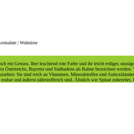
ostsalate | Walnüsse
isch ein Genuss. Ihre leuchtend rote Farbe und ihr leicht erdiger, nuss
ilen Österreichs, Bayerns und Südbadens als Rahne bezeichnet werden.
Aussehen: Sie sind reich an Vitaminen, Mineralstoffen und Antioxidanti
 essbar und äußerst nährstoffreich sind. Ähnlich wie Spinat zubereitet, 