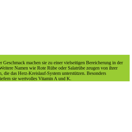
iger Geschmack machen sie zu einer vielseitigen Bereicherung in der
 Weitere Namen wie Rote Rübe oder Salatrübe zeugen von ihrer
en, die das Herz-Kreislauf-System unterstützen. Besonders
liefern sie wertvolles Vitamin A und K.