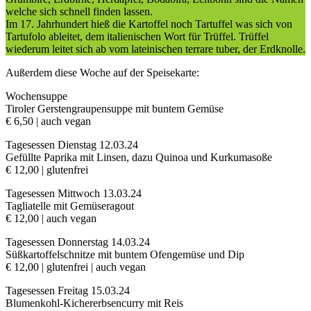
welche sich schnell finden lassen.
Im 17. Jahrhundert hieß die Kartoffel noch Tartuffel was sich von
Tartufolo ableitet, dem italienischen Wort für Trüffel. Trüffel
wiederum leitet sich ab vom lateinischen terrare tuber, der Erdknolle.
Außerdem diese Woche auf der Speisekarte:
Wochensuppe
Tiroler Gerstengraupensuppe mit buntem Gemüse
€ 6,50 | auch vegan
Tagesessen Dienstag 12.03.24
Gefüllte Paprika mit Linsen, dazu Quinoa und Kurkumasoße
€ 12,00 | glutenfrei
Tagesessen Mittwoch 13.03.24
Tagliatelle mit Gemüseragout
€ 12,00 | auch vegan
Tagesessen Donnerstag 14.03.24
Süßkartoffelschnitze mit buntem Ofengemüse und Dip
€ 12,00 | glutenfrei | auch vegan
Tagesessen Freitag 15.03.24
Blumenkohl-Kichererbsencurry mit Reis