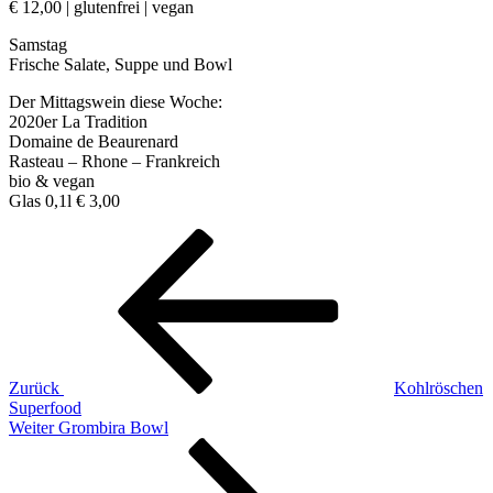
€ 12,00 | glutenfrei | vegan
Samstag
Frische Salate, Suppe und Bowl
Der Mittagswein diese Woche:
2020er La Tradition
Domaine de Beaurenard
Rasteau – Rhone – Frankreich
bio & vegan
Glas 0,1l € 3,00
Beitragsnavigation
Vorheriger
Beitrag
Zurück
Kohlröschen
Superfood
Nächster
Weiter
Grombira Bowl
Beitrag