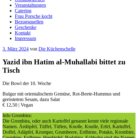
Veranstaltungen
Catering
Frau Porsche kocht
Bezugsquellen
Geschenke
Kontakt
Impressum
Veröffentlicht
3. März 2024
von
Die Küchenschelle
am
Yazid ibn Hatim al-Muhallabi bittet zu
Tisch
Die Bowl der 10. Woche
Bulgur mit orientalischem Gemüse, Rot-Beete-Hummus und
geröstetem Sesam, dazu Salat
€ 12,50 | Vegan
Info Grombira:
Die Grombira, oder auch Kartoffel genannt kennt viele regionale
Namen. Ärdöpfel, Tüffel, Tüften, Knolle, Knulle, Erfel, Kartuffel,
Doffel, Adäpfel, Kromper, Grumbeere, Erdbirne, Potakn, Krombire,
Grumbire, Erdbirne, Herdäpfel, Bodabira, Echbohn sind die Namen